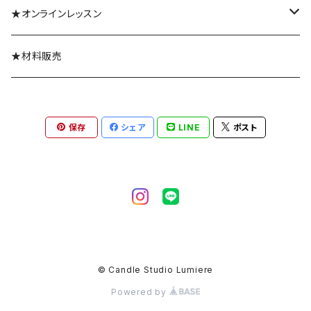
ボタニカルキャンドル
★オンラインレッスン
グラデーションキャンドル
体験レッスン
★材料販売
その他のキャンドル
コースレッスン
保存
シェア
LINE
ポスト
ギフトセット
© Candle Studio Lumiere
Powered by